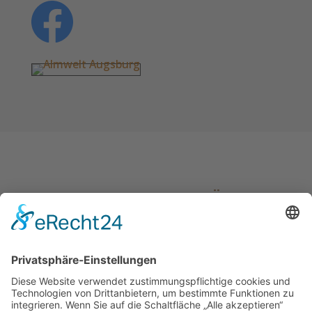
AUF GEHT’S ZUM PLÄRRER!