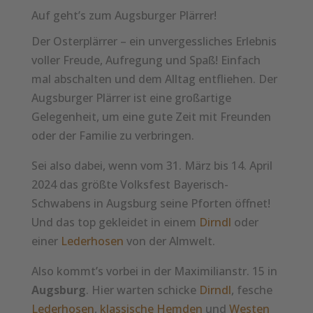
Auf geht’s zum Augsburger Plärrer!
Der Osterplärrer – ei
n unvergessliches Erlebnis
voller Freude, Aufregung und Spaß
!
Einfach
mal abschalten und dem Alltag entfliehen. Der
Augsburger Plärrer ist ei
ne großartige
Gelegenheit, um eine gute Zeit mit Freunden
oder der Familie zu verbringen.
Sei also dabei, wenn vom 31. März bis 14. April
2024 das
größte Volksfest Bayerisch-
Schwabens in Augsburg
seine Pforten öffnet!
Und das top gekleidet in einem
Dirndl
oder
einer
Lederhosen
von der Almwelt.
Also kommt’s vorbei in der Maximilianstr. 15 in
Augsburg
. Hier warten schicke
Dirndl
, fesche
Lederhosen
,
klassische Hemden
und
Westen